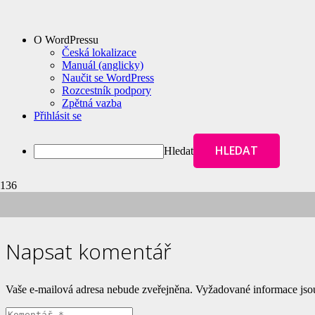
O WordPressu
Česká lokalizace
Manuál (anglicky)
Naučit se WordPress
Rozcestník podpory
Zpětná vazba
Přihlásit se
Hledat
Napsat komentář
Vaše e-mailová adresa nebude zveřejněna.
Vyžadované informace js