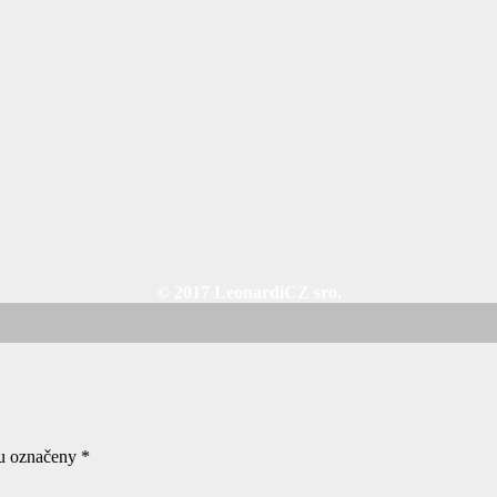
© 2017 LeonardiCZ sro.
ou označeny
*