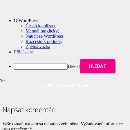
O WordPressu
Česká lokalizace
Manuál (anglicky)
Naučit se WordPress
Rozcestník podpory
Zpětná vazba
Přihlásit se
Hledat
© 2017 LeonardiCZ sro.
Napsat komentář
Vaše e-mailová adresa nebude zveřejněna.
Vyžadované informace
jsou označeny
*