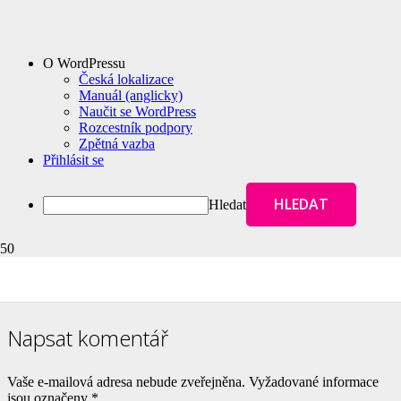
O WordPressu
Česká lokalizace
Manuál (anglicky)
Naučit se WordPress
Rozcestník podpory
Zpětná vazba
Přihlásit se
Hledat
© 2017 LeonardiCZ sro.
Napsat komentář
Vaše e-mailová adresa nebude zveřejněna.
Vyžadované informace
jsou označeny
*