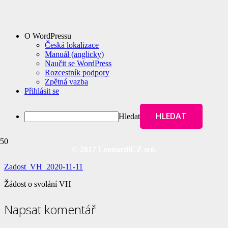
O WordPressu
Česká lokalizace
Manuál (anglicky)
Naučit se WordPress
Rozcestník podpory
Zpětná vazba
Přihlásit se
Hledat
© 2017 LeonardiCZ sro.
Zadost_VH_2020-11-11
Žádost o svolání VH
Napsat komentář